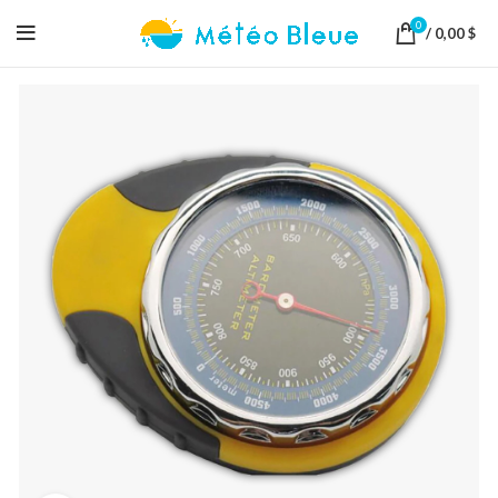
0
/
0,00
$