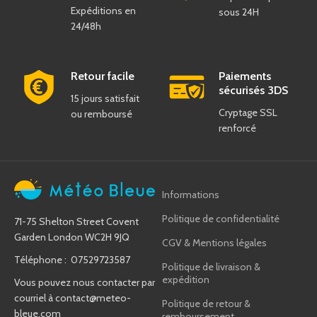
Expéditions en
sous 24H
24/48h
Retour facile
Paiements
sécurisés 3DS
15 jours satisfait
Cryptage SSL
ou remboursé
renforcé
Informations
Politique de confidentialité
71-75 Shelton Street Covent
Garden London WC2H 9JQ
CGV & Mentions légales
Téléphone : 07529723587
Politique de livraison &
expédition
Vous pouvez nous contacter par
courriel à
contact@meteo-
Politique de retour &
bleue.com
remboursement