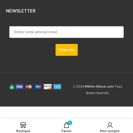
NEWSLETTER
S'inscrire
2024
Météo-bleue.com
Tous
droits réservés.
Girouette
En
0
49,90
$
AJOUTER AU 
stock
Pêcheur
Boutique
Panier
Mon compte