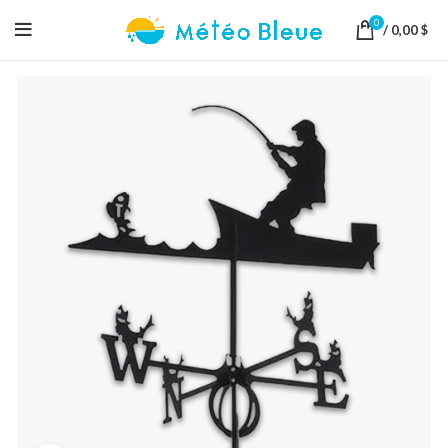
0
/
0,00
$