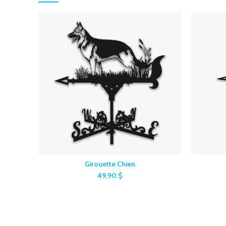
Girouette Chien
49,90
$