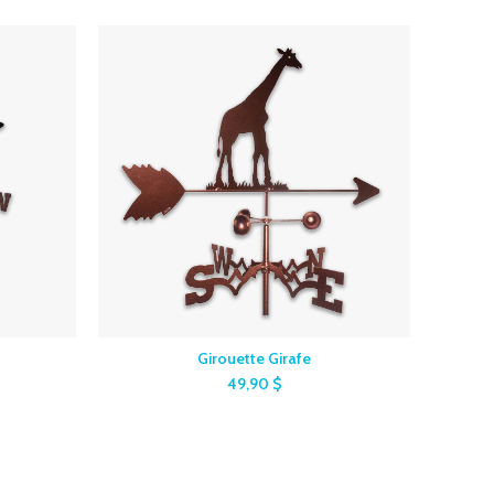
Girouette Girafe
49,90
$