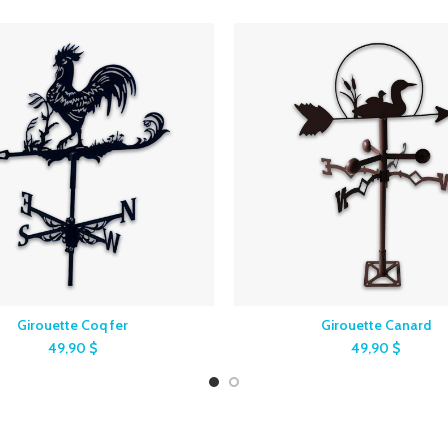
Girouette Coq fer
Girouette Canard
49,90
$
49,90
$