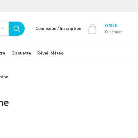
0,00
$
Connexion / Inscription
0
élément
tre
Girouette
Réveil Météo
irène
ne