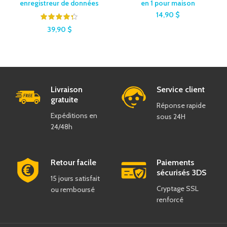
enregistreur de données
en 1 pour maison
14,90
$
39,90
$
Livraison
Service client
gratuite
Réponse rapide
Expéditions en
sous 24H
24/48h
Retour facile
Paiements
sécurisés 3DS
15 jours satisfait
Cryptage SSL
ou remboursé
renforcé