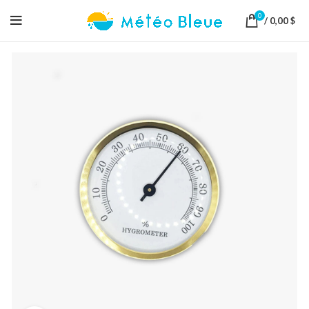
0
/
0,00
$