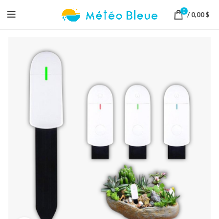
0
/
0,00
$