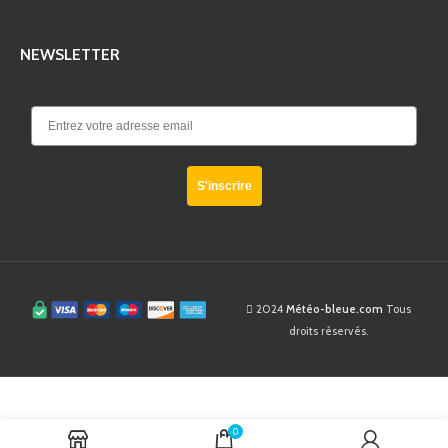
NEWSLETTER
S'inscrire
2024
Météo-bleue.com
Tous
droits réservés.
Hygromètre
En
0
professionnel pour les
15,90
$
AJOUTER