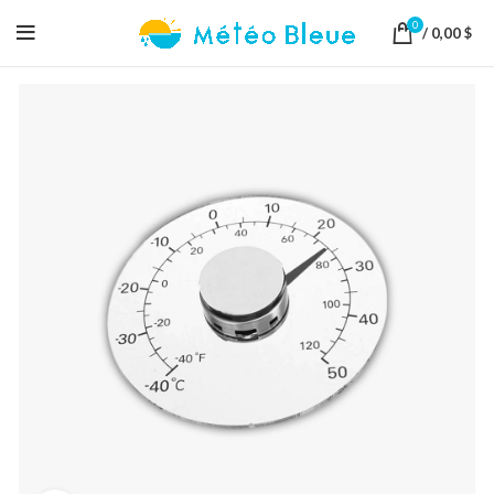
0
/
0,00
$