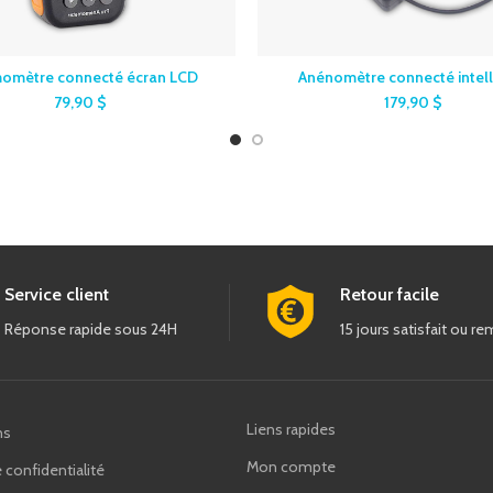
omètre connecté écran LCD
Anénomètre connecté intell
79,90
$
179,90
$
Service client
Retour facile
Réponse rapide sous 24H
15 jours satisfait ou r
Liens rapides
ns
Mon compte
 confidentialité