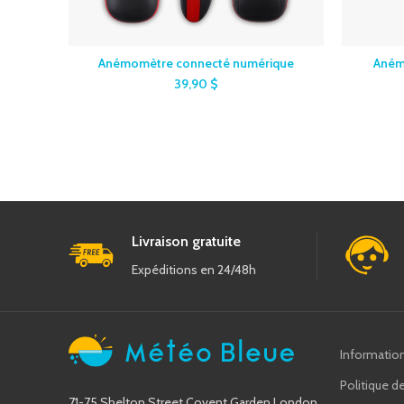
Anémomètre connecté numérique
Aném
39,90
$
Livraison gratuite
Expéditions en 24/48h
Informatio
Politique de
71-75 Shelton Street Covent Garden London