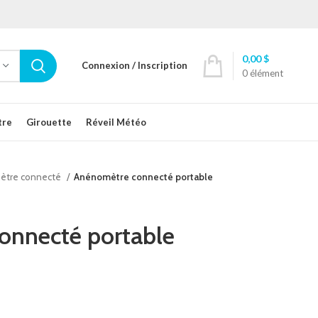
0,00
$
Connexion / Inscription
0
élément
tre
Girouette
Réveil Météo
tre connecté
Anénomètre connecté portable
onnecté portable