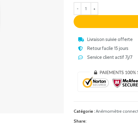
Livraison suivie offerte
Retour facile 15 jours
Service client actif 7j/7
Catégorie :
Anémomètre connec
Share: