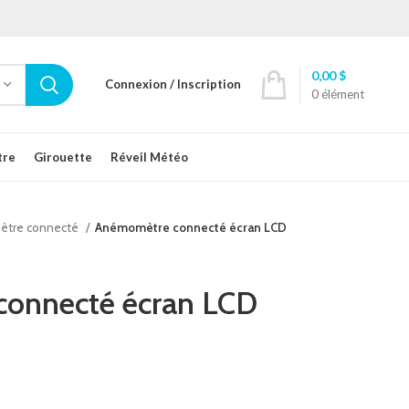
0,00
$
Connexion / Inscription
0
élément
tre
Girouette
Réveil Météo
tre connecté
Anémomètre connecté écran LCD
onnecté écran LCD