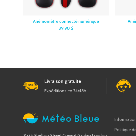
Anémomètre connecté numérique
Ané
39,90
$
Livraison gratuite
Expéditions en 24/48h
Informatio
Politique de
71-75 Shelton Street Covent Garden London