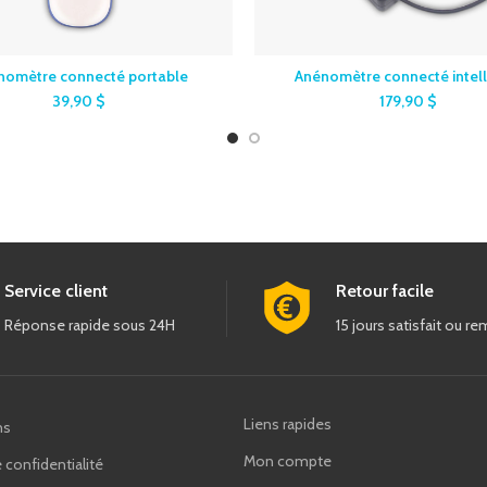
nomètre connecté portable
Anénomètre connecté intell
39,90
$
179,90
$
Service client
Retour facile
Réponse rapide sous 24H
15 jours satisfait ou r
Liens rapides
ns
Mon compte
 confidentialité