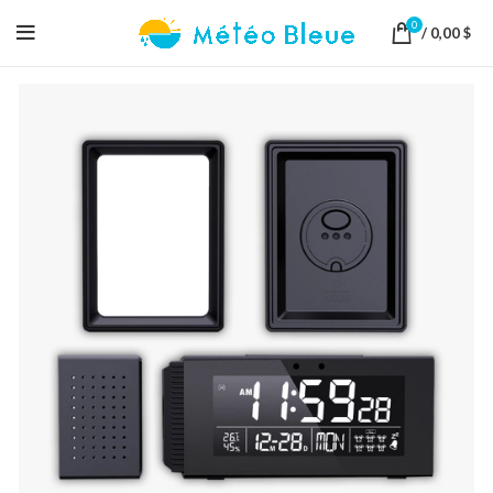
0
/
0,00
$