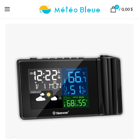
0
/
0,00
$