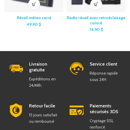
Réveil méteo carré
Radio réveil avec retroéclairage
coloré
49,90
$
74,90
$
Livraison
Service client
gratuite
Réponse rapide
Expéditions en
sous 24H
24/48h
Retour facile
Paiements
sécurisés 3DS
15 jours satisfait
Cryptage SSL
ou remboursé
renforcé