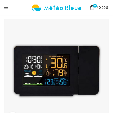
0
/
0,00
$