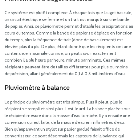
Ce système est plutôt complexe. À chaque fois que l’auget bascule,
un circuit électrique se ferme et
un trait est marqué
sur une bande
de papier. Ainsi, ce pluviomètre permet d’établir les précipitations au
cours du temps. Comme la bande de papier se déplace en fonction
du temps, plus la fréquence de trait (donc de basculement) est
élevée, plus il a plu. De plus, étant donné que les récipients ont une
contenance maximale connue, on peut savoir exactement
combien il a plu heure par heure, minute par minute.
Ces mêmes
récipients peuvent être de tailles différentes
pour plus ou moins
de précision, allant généralement
de 0,1 à 0,5 millimètres d’eau
.
Pluviomètre à balance
Le principe du pluviomètre est très simple.
Plus il pleut
, plus le
récipient se rempli et ainsi
plus il est lourd
. La balance placée sous
le récipient mesure donc la masse d’eau tombée. Il y a ensuite une
conversion qui est faite, de la masse d’eau en millimètres d’eau.
Bien qu’auparavant un stylet sur papier gradué faisait office de
convertisseur, ce sont désormais les capteurs de la balance qui