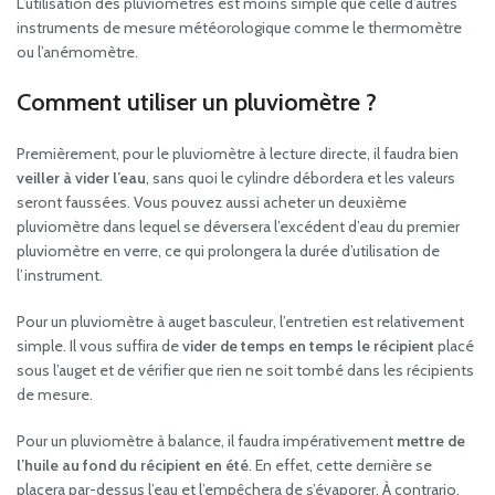
L’utilisation des pluviomètres est moins simple que celle d’autres
instruments de mesure météorologique comme le thermomètre
ou l’anémomètre.
Comment utiliser un pluviomètre ?
Premièrement, pour le pluviomètre à lecture directe, il faudra bien
veiller à vider l’eau
, sans quoi le cylindre débordera et les valeurs
seront faussées. Vous pouvez aussi acheter un deuxième
pluviomètre dans lequel se déversera l’excédent d’eau du premier
pluviomètre en verre, ce qui prolongera la durée d’utilisation de
l’instrument.
Pour un pluviomètre à auget basculeur, l’entretien est relativement
simple. Il vous suffira de
vider de temps en temps le récipient
placé
sous l’auget et de vérifier que rien ne soit tombé dans les récipients
de mesure.
Pour un pluviomètre à balance, il faudra impérativement
mettre de
l’huile au fond du récipient en été
. En effet, cette dernière se
placera par-dessus l’eau et l’empêchera de s’évaporer. À contrario,