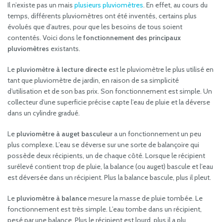
Il n’existe pas un mais
plusieurs pluviomètres
. En effet, au cours du
temps, différents pluviomètres ont été inventés, certains plus
évolués que d’autres, pour que les besoins de tous soient
contentés. Voici dons le
fonctionnement des principaux
pluviomètres
existants.
Le
pluviomètre à lecture directe
est le pluviomètre le plus utilisé en
tant que pluviomètre de jardin, en raison de sa simplicité
d’utilisation et de son bas prix. Son fonctionnement est simple. Un
collecteur d’une superficie précise capte l’eau de pluie et la déverse
dans un cylindre gradué.
Le
pluviomètre à auget basculeur
a un fonctionnement un peu
plus complexe. L’eau se déverse sur une sorte de balançoire qui
possède deux récipients, un de chaque côté. Lorsque le récipient
surélevé contient trop de pluie, la balance (ou auget) bascule et l’eau
est déversée dans un récipient. Plus la balance bascule, plus il pleut.
Le
pluviomètre à balance
mesure la masse de pluie tombée. Le
fonctionnement est très simple. L’eau tombe dans un récipient,
pesé par une balance. Plus le récipient est lourd, plus il a plu.