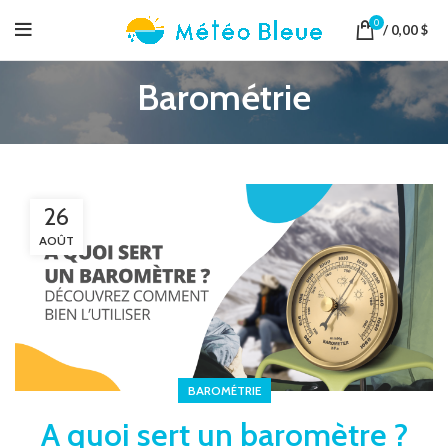
0
/
0,00
$
Barométrie
26
AOÛT
BAROMÉTRIE
A quoi sert un baromètre ?