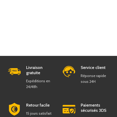
Livraison
Service client
gratuite
Réponse rapide
Expéditions en
sous 24H
24/48h
Retour facile
Paiements
sécurisés 3DS
15 jours satisfait