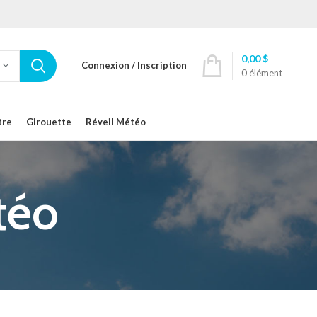
0,00
$
Connexion / Inscription
0
élément
tre
Girouette
Réveil Météo
téo